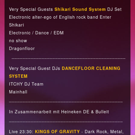
Very Special Guests
Shikari Sound System
DJ Set
Electronic alter-ego of English rock band Enter
Shikari
Electronic / Dance / EDM
no show
Dragonfloor
__________________________________________
Very Special Guest DJs
DANCEFLOOR CLEANING
SYSTEM
ITCHY DJ Team
Mainhall
__________________________________________
In Zusammenarbeit mit Heineken DE & Bulleit
__________________________________________
Live 23:30:
KINGS OF GRAVITY
- Dark Rock, Metal,