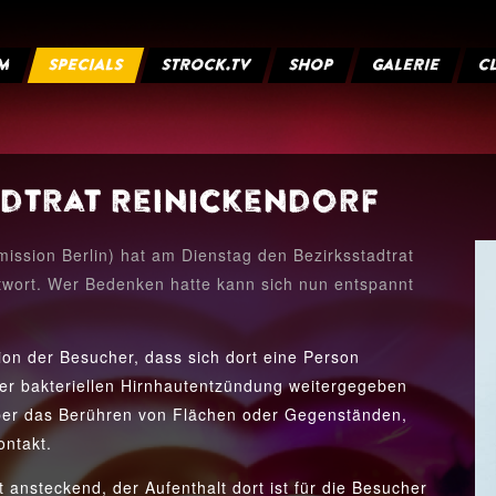
M
SPECIALS
STROCK.TV
SHOP
GALERIE
C
adtrat Reinickendorf
ssion Berlin) hat am Dienstag den Bezirksstadtrat
twort. Wer Bedenken hatte kann sich nun entspannt
ion der Besucher, dass sich dort eine Person
er bakteriellen Hirnhautentzündung weitergegeben
t über das Berühren von Flächen oder Gegenständen,
ontakt.
 ansteckend, der Aufenthalt dort ist für die Besucher