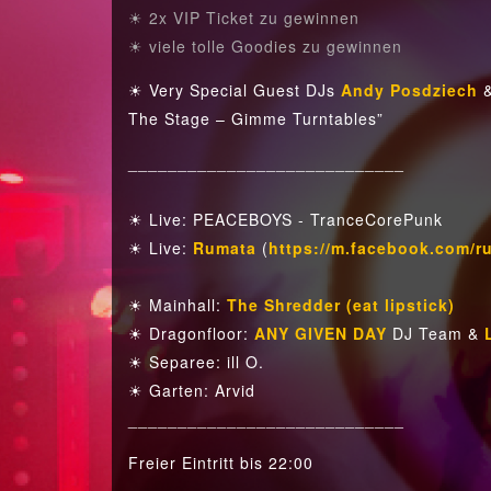
☀ 2x VIP Ticket zu gewinnen
☀ viele tolle Goodies zu gewinnen
☀ Very Special Guest DJs
Andy Posdziech
The Stage – Gimme Turntables”
____________________________
☀ Live: PEACEBOYS - TranceCorePunk
☀ Live:
Rumata
(
https://m.facebook.com/
☀ Mainhall:
The Shredder (eat lipstick)
☀ Dragonfloor:
ANY GIVEN DAY
DJ Team &
☀ Separee: ill O.
☀ Garten: Arvid
____________________________
Freier Eintritt bis 22:00