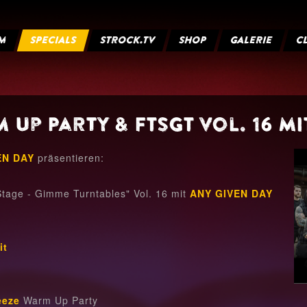
M
SPECIALS
STROCK.TV
SHOP
GALERIE
C
Up Party & FTSGT Vol. 16 mi
EN DAY
präsentieren:
tage - Gimme Turntables" Vol. 16 mit
ANY GIVEN DAY
it
eeze
Warm Up Party