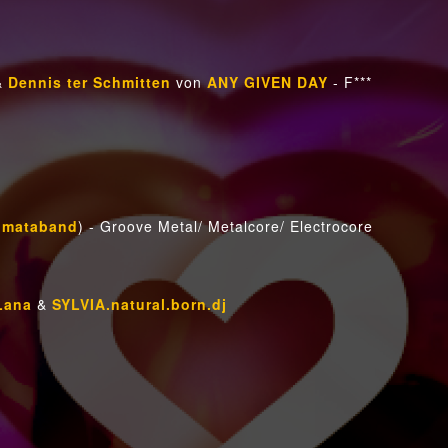
&
Dennis ter Schmitten
von
ANY GIVEN DAY
- F***
rumataband
) - Groove Metal/ Metalcore/ Electrocore
Lana
&
SYLVIA.natural.born.dj