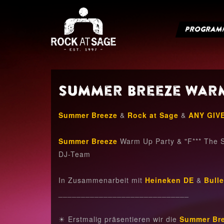
PROGRAM
Summer Breeze Warm 
Summer Breeze
&
Rock at Sage
&
ANY GIV
Summer Breeze
Warm Up Party & "F*** The S
DJ-Team
In Zusammenarbeit mit
Heineken DE
&
Bulle
_____________________________
☀ Erstmalig präsentieren wir die
Summer Br