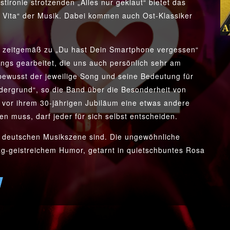
tironie strotzenden „Alles nur geklaut“ bietet das
 Vita“ der Musik. Dabei kommen auch Ost-Klassiker
nz zeitgemäß zu „Du hast Dein Smartphone vergessen“
ongs gearbeitet, die uns auch persönlich sehr am
bewusst der jeweilige Song und seine Bedeutung für
dergrund“, so die Band über die Besonderheit von
r vor ihrem 30-jährigen Jubiläum eine etwas andere
n muss, darf jeder für sich selbst entscheiden.
er deutschen Musikszene sind. Die ungewöhnliche
g-geistreichem Humor, getarnt in quietschbuntes Rosa