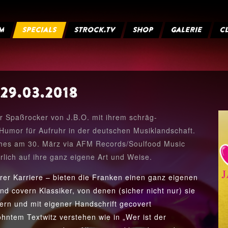
M
SPECIALS
STROCK.TV
SHOP
GALERIE
C
29.03.2018
er Spaßrocker von J.B.O. mit ihrem schräg-
Humor für Aufruhr in der deutschen Musiklandschaft.
ches am 30. März via AFM Records/Soulfood Music
ürlich auf ihre ganz eigene Art und Weise.
rer Karriere – bieten die Franken einen ganz eigenen
nd covern Klassiker, von denen (sicher nicht nur) sie
odern und mit eigener Handschrift gecovert
ohntem Textwitz verstehen wie in „Wer ist der