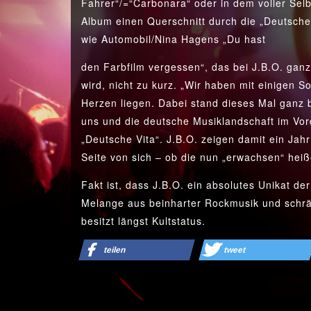
Fahrer“/=“Carbonara“ oder in dem voller Selbs
Album einen Querschnitt durch die „Deutsche
wie Automobil/Nina Hagens „Du hast
den Farbfilm vergessen“, das bei J.B.O. ga
wird, nicht zu kurz. „Wir haben mit einigen S
Herzen liegen. Dabei stand dieses Mal ganz 
uns und die deutsche Musiklandschaft im Vor
„Deutsche Vita“. J.B.O. zeigen damit ein Jah
Seite von sich – ob die nun „erwachsen“ heiße
Fakt ist, dass J.B.O. ein absolutes Unikat d
Melange aus beinharter Rockmusik und schrä
besitzt längst Kultstatus.
teilen
tweet