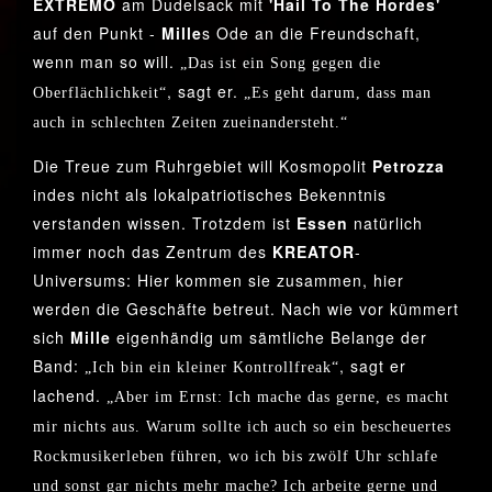
EXTREMO
am Dudelsack mit
'Hail To The Hordes'
auf den Punkt -
Mille
s Ode an die Freundschaft,
wenn man so will.
„Das ist ein Song gegen die
, sagt er.
Oberflächlichkeit“
„Es geht darum, dass man
auch in schlechten Zeiten zueinandersteht.“
Die Treue zum Ruhrgebiet will Kosmopolit
Petrozza
indes nicht als lokalpatriotisches Bekenntnis
verstanden wissen. Trotzdem ist
Essen
natürlich
immer noch das Zentrum des
KREATOR
-
Universums: Hier kommen sie zusammen, hier
werden die Geschäfte betreut. Nach wie vor kümmert
sich
Mille
eigenhändig um sämtliche Belange der
Band:
, sagt er
„Ich bin ein kleiner Kontrollfreak“
lachend.
„Aber im Ernst: Ich mache das gerne, es macht
mir nichts aus. Warum sollte ich auch so ein bescheuertes
Rockmusikerleben führen, wo ich bis zwölf Uhr schlafe
und sonst gar nichts mehr mache? Ich arbeite gerne und