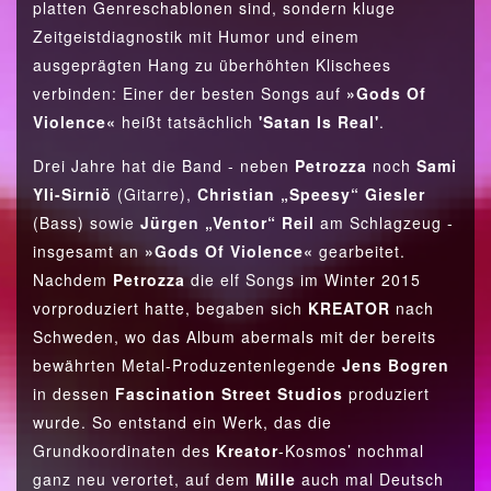
platten Genreschablonen sind, sondern kluge
Zeitgeistdiagnostik mit Humor und einem
ausgeprägten Hang zu überhöhten Klischees
verbinden: Einer der besten Songs auf
»Gods Of
Violence«
heißt tatsächlich
'Satan Is Real'
.
Drei Jahre hat die Band - neben
Petrozza
noch
Sami
Yli-Sirniö
(Gitarre),
Christian „Speesy“ Giesler
(Bass) sowie
Jürgen „Ventor“ Reil
am Schlagzeug -
insgesamt an
»Gods Of Violence«
gearbeitet.
Nachdem
Petrozza
die elf Songs im Winter 2015
vorproduziert hatte, begaben sich
KREATOR
nach
Schweden, wo das Album abermals mit der bereits
bewährten Metal-Produzentenlegende
Jens Bogren
in dessen
Fascination Street Studios
produziert
wurde. So entstand ein Werk, das die
Grundkoordinaten des
Kreator
-Kosmos’ nochmal
ganz neu verortet, auf dem
Mille
auch mal Deutsch