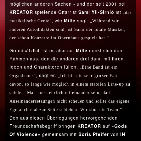
möglichen anderen Sachen - und der seit 2001 bei
KREATOR
spielende Gitarrist
Sami Yli-Sirniö
ist
„das
, wie
Mille
sagt.
musikalische Genie“
„Während wir
anderen Autodidakten sind, ist Sami der totale Musiker,
der schon Konzerte im Opernhaus gespielt hat.“
Grundsätzlich ist es also so:
Mille
denkt sich den
Rahmen aus, den die anderen drei dann mit ihren
Ideen und Charakteren füllen.
„Eine Band ist ein
, sagt er.
Organismus“
„Ich bin ein sehr großer Fan
davon, so lange wie möglich in einem stabilen Line-up zu
spielen. Man muss ehrlich miteinander sein, darf
Auseinandersetzungen nicht scheuen und sollte das eigene
Ego auch mal zur Seite schieben. Wir sind ein Team.“
Den aus diesen Überlegungen hervorgehenden
Freundschaftsbegriff bringen
KREATOR
auf
»Gods
Of Violence«
gemeinsam mit
Boris Pfeifer
von
IN