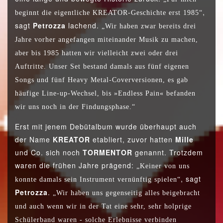
,
beginnt die eigentliche KREATOR-Geschichte erst 1985“
sagt
Petrozza
lachend.
„Wir haben zwar bereits drei
Jahre vorher angefangen miteinander Musik zu machen,
aber bis 1985 hatten wir vielleicht zwei oder drei
Auftritte. Unser Set bestand damals aus fünf eigenen
Songs und fünf Heavy Metal-Coverversionen, es gab
häufige Line-up-Wechsel, bis »Endless Pain« befanden
wir uns noch in der Findungsphase.“
Erst mit jenem Debütalbum wurde überhaupt auch
der Name
KREATOR
etabliert, zuvor hatten
Mille
und Co. sich noch
TORMENTOR
genannt. Trotzdem
waren die frühen Jahre prägend:
„Keiner von uns
, sagt
konnte damals sein Instrument vernünftig spielen“
Petrozza
.
„Wir haben uns gegenseitig alles beigebracht
und auch wenn wir in der Tat eine sehr, sehr holprige
Schülerband waren - solche Erlebnisse verbinden