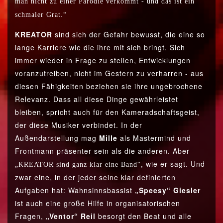
man nicht zu einer Parodie verkommt - und das ist ein
schmaler Grat.“
KREATOR
sind sich der Gefahr bewusst, die eine so
lange Karriere wie die ihre mit sich bringt. Sich
immer wieder in Frage zu stellen, Entwicklungen
voranzutreiben, nicht im Gestern zu verharren - aus
diesen Fähigkeiten beziehen sie ihre ungebrochene
Relevanz. Dass all diese Dinge gewährleistet
bleiben, spricht auch für den Kameradschaftsgeist,
der diese Musiker verbindet. In der
Außendarstellung mag
Mille
als Mastermind und
Frontmann präsenter sein als die anderen. Aber
, wie er sagt. Und
„KREATOR sind ganz klar eine Band“
zwar eine, in der jeder seine klar definierten
Aufgaben hat: Wahnsinnsbassist
„Speesy“ Giesler
ist auch eine große Hilfe in organisatorischen
Fragen,
„Ventor“ Reil
besorgt den Beat und alle