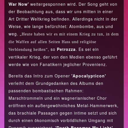
War Now'
weitergesponnen wird. Der Song geht von
der Beobachtung aus, dass wir uns mitten in einer
Art Dritter Weltkrieg befinden. Allerdings nicht in der
Weise, wie lange befürchtet: Atombombe, aus und
weg.
„Heute haben wir es mit einem Krieg zu tun, in dem
die Waffen auf allen Seiten Hass und religiöse
, so
Petrozza
. Es sei ein
Verblendung heißen“
vertikaler Krieg, der von den Medien ebenso geführt
werde wie von Fanatikern jeglicher Provenienz.
Bereits das Intro zum Opener
'Apocalypticon'
verleiht dem Grundgedanken des Albums den
passenden bombastischen Rahmen:
Marschtrommeln und ein wagnerianischer Chor
eröffnen ein außergewöhnliches Metal-Hammerwerk,
das brachiale Passagen gegen intime setzt und sich
durch einen ökonomisch vorbildlichen Umgang mit
Dynamik auszeichnet.
'Death Becomes My Light'
,