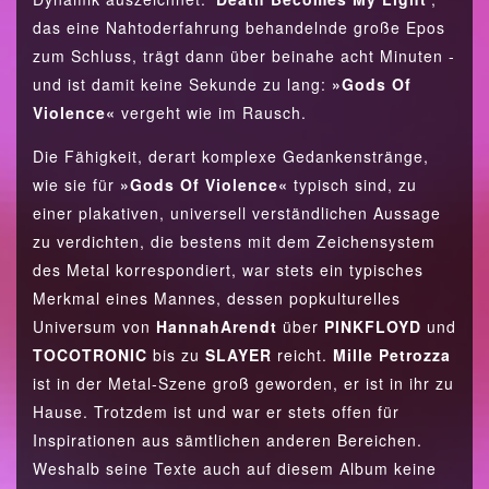
das eine Nahtoderfahrung behandelnde große Epos
zum Schluss, trägt dann über beinahe acht Minuten -
und ist damit keine Sekunde zu lang:
»Gods Of
Violence«
vergeht wie im Rausch.
Die Fähigkeit, derart komplexe Gedankenstränge,
wie sie für
»Gods Of Violence«
typisch sind, zu
einer plakativen, universell verständlichen Aussage
zu verdichten, die bestens mit dem Zeichensystem
des Metal korrespondiert, war stets ein typisches
Merkmal eines Mannes, dessen popkulturelles
Universum von
Hannah
Arendt
über
PINK
FLOYD
und
TOCOTRONIC
bis zu
SLAYER
reicht.
Mille Petrozza
ist in der Metal-Szene groß geworden, er ist in ihr zu
Hause. Trotzdem ist und war er stets offen für
Inspirationen aus sämtlichen anderen Bereichen.
Weshalb seine Texte auch auf diesem Album keine