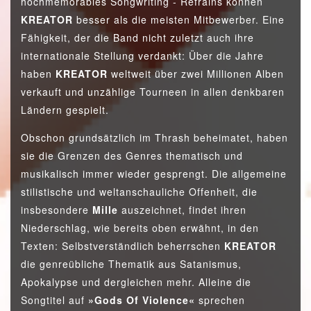
hochmemorables Songwriting - Refrains können
KREATOR
besser als die meisten Mitbewerber. Eine
Fähigkeit, der die Band nicht zuletzt auch ihre
internationale Stellung verdankt: Über die Jahre
haben
KREATOR
weltweit über zwei Millionen Alben
verkauft und unzählige Tourneen in allen denkbaren
Ländern gespielt.
Obschon grundsätzlich im Thrash beheimatet, haben
sie die Grenzen des Genres thematisch und
musikalisch immer wieder gesprengt. Die allgemeine
stilistische und weltanschauliche Offenheit, die
insbesondere
Mille
auszeichnet, findet ihren
Niederschlag, wie bereits oben erwähnt, in den
Texten: Selbstverständlich beherrschen
KREATOR
die genreübliche Thematik aus Satanismus,
Apokalypse und dergleichen mehr. Alleine die
Songtitel auf
»Gods Of Violence«
sprechen