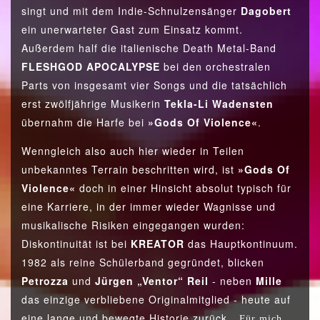
singt und mit dem Indie-Schnulzensänger
Dagobert
ein unerwarteter Gast zum Einsatz kommt.
Außerdem half die italienische Death Metal-Band
FLESHGOD APOCALYPSE
bei den orchestralen
Parts von insgesamt vier Songs und die tatsächlich
erst zwölfjährige Musikerin
Tekla-Li Wadensten
übernahm die Harfe bei
»Gods Of Violence«
.
Wenngleich also auch hier wieder in Teilen
unbekanntes Terrain beschritten wird, ist
»Gods Of
Violence«
doch in einer Hinsicht absolut typisch für
eine Karriere, in der immer wieder Wagnisse und
musikalische Risiken eingegangen wurden:
Diskontinuität ist bei
KREATOR
das Hauptkontinuum.
1982 als reine Schülerband gegründet, blicken
Petrozza
und
Jürgen „Ventor“ Reil
- neben
Mille
das einzige verbliebene Originalmitglied - heute auf
eine lange und bewegte Historie zurück.
„Für mich