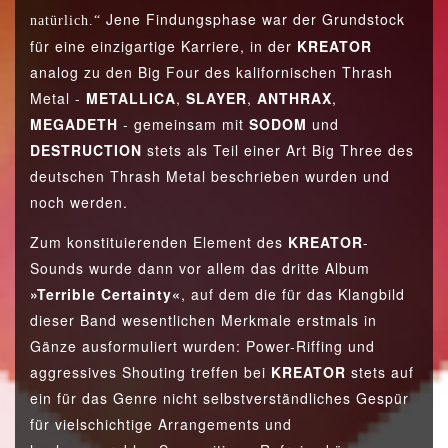
Jene Findungsphase war der Grundstock
natürlich.“
für eine einzigartige Karriere, in der
KREATOR
analog zu den Big Four des kalifornischen Thrash
Metal -
METALLICA
,
SLAYER
,
ANTHRAX
,
MEGADETH
- gemeinsam mit
SODOM
und
DESTRUCTION
stets als Teil einer Art Big Three des
deutschen Thrash Metal beschrieben wurden und
noch werden.
Zum konstituierenden Element des
KREATOR
-
Sounds wurde dann vor allem das dritte Album
»Terrible Certainty«
, auf dem die für das Klangbild
dieser Band wesentlichen Merkmale erstmals in
Gänze ausformuliert wurden: Power-Riffing und
aggressives Shouting treffen bei
KREATOR
stets auf
ein für das Genre nicht selbstverständliches Gespür
für vielschichtige Arrangements und